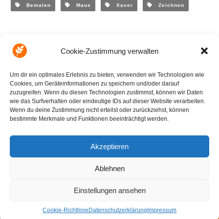
Bemalen
Maus
Xaver
Zeichnen
Cookie-Zustimmung verwalten
Um dir ein optimales Erlebnis zu bieten, verwenden wir Technologien wie
Cookies, um Geräteinformationen zu speichern und/oder darauf
zuzugreifen. Wenn du diesen Technologien zustimmst, können wir Daten
wie das Surfverhalten oder eindeutige IDs auf dieser Website verarbeiten.
Wenn du deine Zustimmung nicht erteilst oder zurückziehst, können
Auf ins Abenteuer mit Xaver, Jenny und Yogi!
bestimmte Merkmale und Funktionen beeinträchtigt werden.
Akzeptieren
Ablehnen
© ALLion GmbH 2022
Impressum
|
Datenschutzerklärung
|
Cookies
|
Kontakt
Einstellungen ansehen
Cookie-Richtlinie
Datenschutzerklärung
Impressum